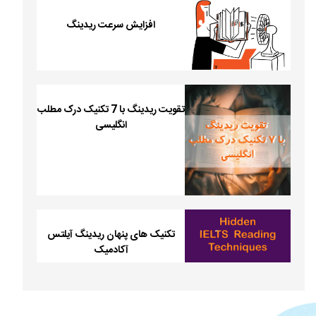
افزایش سرعت ریدینگ
تقویت ریدینگ با 7 تکنیک درک مطلب
انگلیسی
تکنیک های پنهان ریدینگ آیلتس
آکادمیک