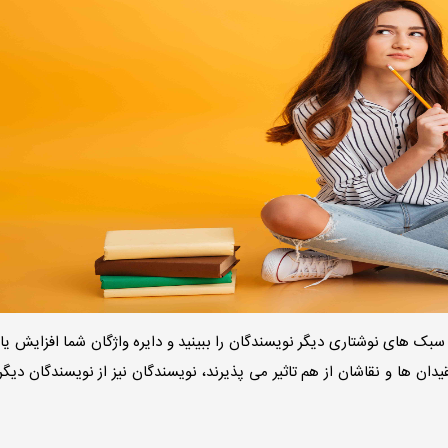
بک های نوشتاری دیگر نویسندگان را ببینید و دایره واژگان شما افزایش یاب
دان ها و نقاشان از هم تاثیر می پذیرند، نويسندگان نیز از نويسندگان ديگر