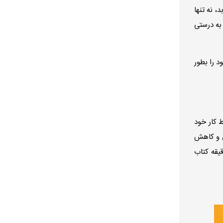
، نه تنها
به درستی
 را بطور
 میتواند مثلا در محیط کار خود
س و کاهش
م که کتاب می خوانید، همه توجهتان متوجه خواهد شد. یک روز سعی کنید قبل از رفتن به محل کار برای 15-20 دقیقه کتاب